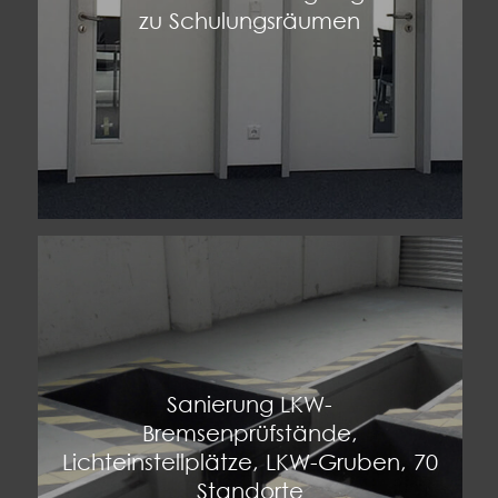
zu Schulungsräumen
Sanierung LKW-
Bremsenprüfstände,
Lichteinstellplätze, LKW-Gruben, 70
Standorte